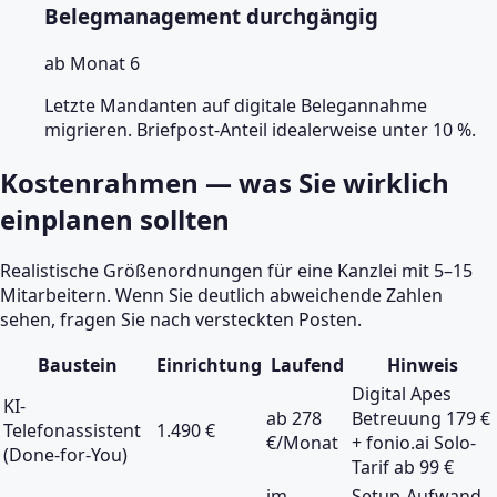
Belegmanagement durchgängig
ab Monat 6
Letzte Mandanten auf digitale Belegannahme
migrieren. Briefpost-Anteil idealerweise unter 10 %.
Kostenrahmen — was Sie wirklich
einplanen sollten
Realistische Größenordnungen für eine Kanzlei mit 5–15
Mitarbeitern. Wenn Sie deutlich abweichende Zahlen
sehen, fragen Sie nach versteckten Posten.
Baustein
Einrichtung
Laufend
Hinweis
Digital Apes
KI-
ab 278
Betreuung 179 €
Telefonassistent
1.490 €
€/Monat
+ fonio.ai Solo-
(Done-for-You)
Tarif ab 99 €
im
Setup-Aufwand