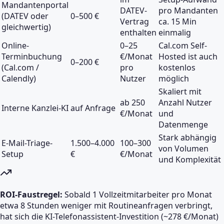
Mandantenportal
DATEV-
pro Mandanten
(DATEV oder
0–500 €
Vertrag
ca. 15 Min
gleichwertig)
enthalten
einmalig
Online-
0–25
Cal.com Self-
Terminbuchung
€/Monat
Hosted ist auch
0–200 €
(Cal.com /
pro
kostenlos
Calendly)
Nutzer
möglich
Skaliert mit
ab 250
Anzahl Nutzer
Interne Kanzlei-KI
auf Anfrage
€/Monat
und
Datenmenge
Stark abhängig
E-Mail-Triage-
1.500–4.000
100–300
von Volumen
Setup
€
€/Monat
und Komplexität
ROI-Faustregel:
Sobald 1 Vollzeitmitarbeiter pro Monat
etwa 8 Stunden weniger mit Routineanfragen verbringt,
hat sich die KI-Telefonassistent-Investition (~278 €/Monat)