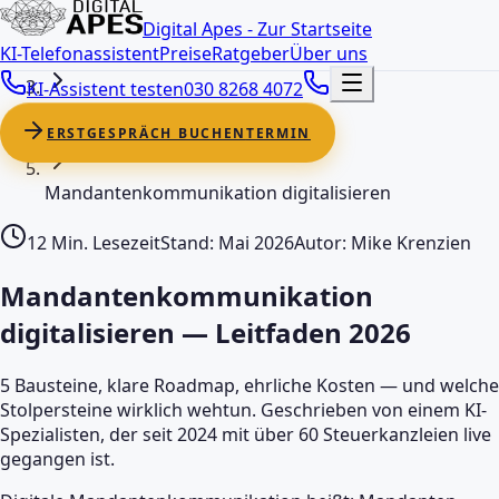
Digital Apes - Zur Startseite
Startseite
KI-Telefonassistent
Preise
Ratgeber
Über uns
KI-Assistent testen
030 8268 4072
Ratgeber
ERSTGESPRÄCH BUCHEN
TERMIN
Mandantenkommunikation digitalisieren
12 Min. Lesezeit
Stand: Mai 2026
Autor: Mike Krenzien
Mandantenkommunikation
digitalisieren — Leitfaden 2026
5 Bausteine, klare Roadmap, ehrliche Kosten — und welche
Stolpersteine wirklich wehtun. Geschrieben von einem KI-
Spezialisten, der seit 2024 mit über 60 Steuerkanzleien live
gegangen ist.