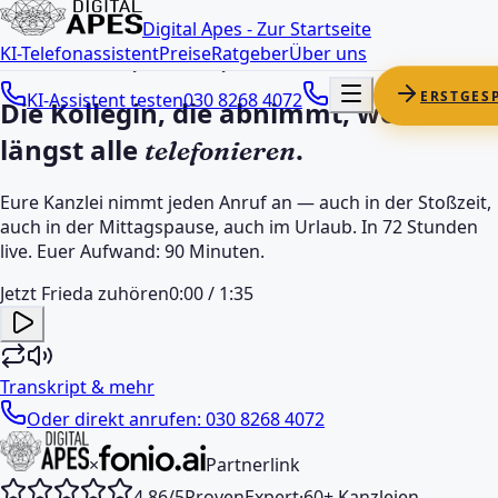
KI-Telefonassistent für Steuerkanzleien
Digital Apes - Zur Startseite
KI-Telefonassistent
Preise
Ratgeber
Über uns
Von Warteschleife zu Workflow
ERSTGES
KI-Assistent testen
030 8268 4072
Die Kollegin, die abnimmt, wenn
längst alle
.
telefonieren
Eure Kanzlei nimmt jeden Anruf an — auch in der Stoßzeit,
auch in der Mittagspause, auch im Urlaub. In 72 Stunden
live. Euer Aufwand: 90 Minuten.
Jetzt Frieda zuhören
0:00
/
1:35
Transkript & mehr
Oder direkt anrufen:
030 8268 4072
×
Partnerlink
4,86/5
ProvenExpert
·
60+
Kanzleien